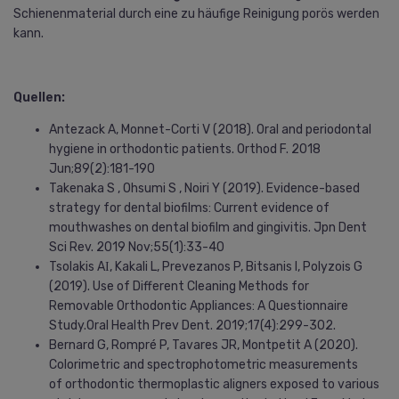
Schienenmaterial durch eine zu häufige Reinigung porös werden
kann.
Quellen:
Antezack A, Monnet-Corti V (2018). Oral and periodontal
hygiene in orthodontic patients. Orthod F. 2018
Jun;89(2):181-190
Takenaka S , Ohsumi S , Noiri Y (2019). Evidence-based
strategy for dental biofilms: Current evidence of
mouthwashes on dental biofilm and gingivitis. Jpn Dent
Sci Rev. 2019 Nov;55(1):33-40
Tsolakis AΙ, Kakali L, Prevezanos P, Bitsanis I, Polyzois G
(2019). Use of Different Cleaning Methods for
Removable Orthodontic Appliances: A Questionnaire
Study.Oral Health Prev Dent. 2019;17(4):299-302.
Bernard G, Rompré P, Tavares JR, Montpetit A (2020).
Colorimetric and spectrophotometric measurements
of orthodontic thermoplastic aligners exposed to various