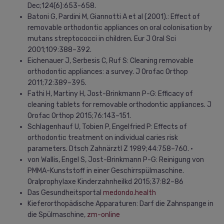
Dec;124(6):653-658.
Batoni G, Pardini M, Giannotti A et al (2001).: Effect of
removable orthodontic appliances on oral colonisation by
mutans streptococci in children. Eur J Oral Sci
2001;109:388–392.
Eichenauer J, Serbesis C, Ruf S: Cleaning removable
orthodontic appliances: a survey. J Orofac Orthop
2011;72:389–395.
Fathi H, Martiny H, Jost-Brinkmann P-G: Efficacy of
cleaning tablets for removable orthodontic appliances. J
Orofac Orthop 2015;76:143–151.
Schlagenhauf U, Tobien P, Engelfried P: Effects of
orthodontic treatment on individual caries risk
parameters. Dtsch Zahnärztl Z 1989;44:758–760. •
von Wallis, Engel S, Jost-Brinkmann P-G: Reinigung von
PMMA-Kunststoff in einer Geschirrspülmaschine.
Oralprophylaxe Kinderzahnheilkd 2015;37:82–86
Das Gesundheitsportal
medondo.health
Kieferorthopädische Apparaturen: Darf die Zahnspange in
die Spülmaschine,
zm-online