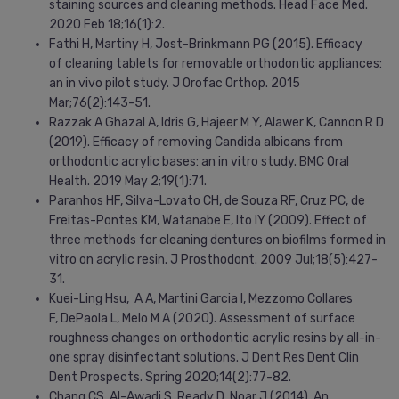
staining sources and cleaning methods. Head Face Med.
2020 Feb 18;16(1):2.
Fathi H, Martiny H, Jost-Brinkmann PG (2015). Efficacy
of cleaning tablets for removable orthodontic appliances:
an in vivo pilot study. J Orofac Orthop. 2015
Mar;76(2):143-51.
Razzak A Ghazal A, Idris G, Hajeer M Y, Alawer K, Cannon R D
(2019). Efficacy of removing Candida albicans from
orthodontic acrylic bases: an in vitro study. BMC Oral
Health. 2019 May 2;19(1):71.
Paranhos HF, Silva-Lovato CH, de Souza RF, Cruz PC, de
Freitas-Pontes KM, Watanabe E, Ito IY (2009). Effect of
three methods for cleaning dentures on biofilms formed in
vitro on acrylic resin. J Prosthodont. 2009 Jul;18(5):427-
31.
Kuei-Ling Hsu, A A, Martini Garcia I, Mezzomo Collares
F, DePaola L, Melo M A (2020). Assessment of surface
roughness changes on orthodontic acrylic resins by all-in-
one spray disinfectant solutions. J Dent Res Dent Clin
Dent Prospects. Spring 2020;14(2):77-82.
Chang CS, Al-Awadi S, Ready D, Noar J (2014). An