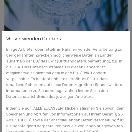
Wir verwenden Cookies.
Mit der richtigen Reinigung bleiben Aligner lange glasklar I Quelle:
monkey_graphy
Einige Anbieter übermitteln im Rahmen von der Verarbeitung zu
Welche Reinigungsmethode ist für
den genannten Zwecken möglicherweise Daten an Länder
die Zahnspange am besten?
außerhalb der EU/ des EWR (Drittlanddatenübermittlung), z.B. in
die USA. Das Datenschutzniveau in diesen Ländern ist
Studien haben gezeigt, dass sich verschiedene Bakterienarten
möglicherweise nicht mit dem in den EU-/EWR-Ländern
unterschiedlich gut durch die Reinigungsmethoden entfernen
vergleichbar. Es besteht daher ein erhöhtes Risiko, dass
lassen. Deshalb ist die Kombination von mechanischer und
staatliche Behörden auf diese Daten zugreifen können. Weitere
chemischer Reinigung am effizientesten. Eine
Informationen zu Sicherheitsgarantien finden Sie in den
Datenschutzrichtlinien des jeweiligen Anbieters.
Ultraschallreinigung ist ergänzend zu nutzen.
Dürfen lose Zahnspangen im Geschirrspüler
Indem Sie auf „ALLE ZULASSEN" klicken, stimmen Sie sowohl dem
Speichern und Abrufen von Informationen auf Ihrem Gerät (§ 25
gereinigt werden?
Abs. 1 TDDDG) sowie der anschließenden Datenverarbeitung für
die nachfolgend dargestellten bzw. die von Ihnen ausgewählten
Eine an der Berliner Charité durchgeführte Studie hat
Verarbeitungszwecke zu (Art 6 Abs. 1 lit. a. DSGVO).