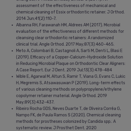
assessment of the effectiveness of mechanical and
chemical cleaning of Essix orthodontic retainer. J Orthod.
2014 Jun;41(2):110-7.
Albanna RH, Farawanah HM, Aldrees AM (2017). Microbial
evaluation of the effectiveness of different methods for
cleansing clear orthodontic retainers: A randomized
clinical trial. Angle Orthod. 2017 May;87(3):460-465.
Meto A, Colombari B, Castagnoli A, Sarti M, Denti L, Blasi E
(2019). Efficacy of a Copper-Calcium-Hydroxide Solution
in Reducing Microbial Plaque on Orthodontic Clear Aligners:
A Case Report. Eur J Dent. 2019 Jul;13(3):478-484
Wible E, Agarwal M, Altun S, Ramir T, Viana G, Evans C, Lukic
H, Megremis S, Atsawasuwan P (2019). Long-term effects
of various cleaning methods on polypropylene/ethylene
copolymer retainer material. Angle Orthod. 2019
May;89(3):432-437.
Ribeiro Rocha GDS, Neves Duarte T, de Oliveira Corrêa G,
Nampo FK, de Paula Ramos S (2020). Chemical cleaning
methods for prostheses colonized by Candida spp.: A
systematic review. J Prosthet Dent. 2020