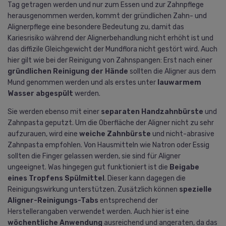
Tag getragen werden und nur zum Essen und zur Zahnpflege
herausgenommen werden, kommt der gründlichen Zahn- und
Alignerpflege eine besondere Bedeutung zu, damit das
Kariesrisiko während der Alignerbehandlung nicht erhöht ist und
das diffizile Gleichgewicht der Mundflora nicht gestört wird. Auch
hier gilt wie bei der Reinigung von Zahnspangen: Erst nach einer
gründlichen Reinigung der Hände
sollten die Aligner aus dem
Mund genommen werden und als erstes unter
lauwarmem
Wasser abgespült
werden.
Sie werden ebenso mit einer
separaten Handzahnbürste
und
Zahnpasta geputzt. Um die Oberfläche der Aligner nicht zu sehr
aufzurauen, wird eine
weiche Zahnbürste
und nicht-abrasive
Zahnpasta empfohlen. Von Hausmitteln wie Natron oder Essig
sollten die Finger gelassen werden, sie sind für Aligner
ungeeignet. Was hingegen gut funktioniert ist die
Beigabe
eines Tropfens Spülmittel
. Dieser kann dagegen die
Reinigungswirkung unterstützen. Zusätzlich können
spezielle
Aligner-Reinigungs-Tabs
entsprechend der
Herstellerangaben verwendet werden. Auch hier ist eine
wöchentliche Anwendung
ausreichend und angeraten, da das