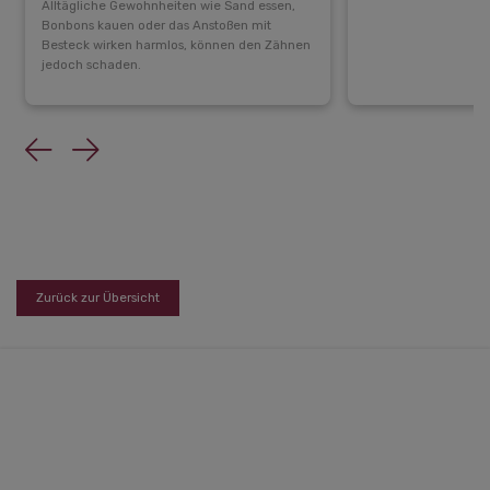
Alltägliche Gewohnheiten wie Sand essen,
Bonbons kauen oder das Anstoßen mit
Besteck wirken harmlos, können den Zähnen
jedoch schaden.
Previous
Next
Zurück zur Übersicht
Zahnschlösschen
Gartenstraße 1 (Eingang über Bahnhofstr. 14)