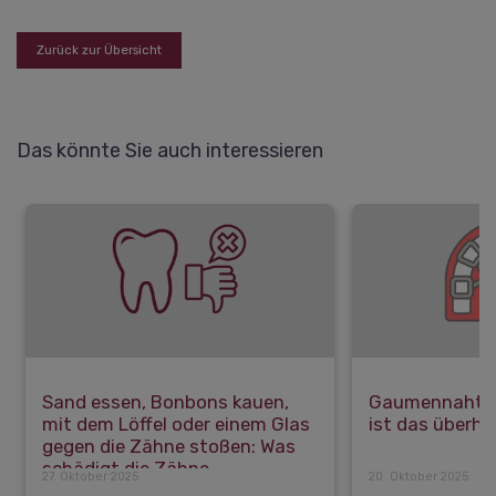
Zurück zur Übersicht
Das könnte Sie auch interessieren
Sand essen, Bonbons kauen,
Gaumennahter
mit dem Löffel oder einem Glas
ist das überh
gegen die Zähne stoßen: Was
schädigt die Zähne
27. Oktober 2025
20. Oktober 2025