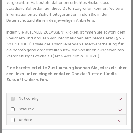
vergleichbar. Es besteht daher ein erhöhtes Risiko, dass
Lifestyle vs. medizinisches Handeln: Was ist richtig, was ist
staatliche Behörden auf diese Daten zugreifen können. Weitere
falsch?
Informationen zu Sicherheitsgarantien finden Sie in den
Nutzt die Kieferorthopädie wirklich – oder nur dem
Datenschutzrichtlinien des jeweiligen Anbieters.
Geldbeutel des Arztes?
To make a long story short: einfach mal in der
Indem Sie auf „ALLE ZULASSEN" klicken, stimmen Sie sowohl dem
Speichern und Abrufen von Informationen auf Ihrem Gerät (§ 25
ZAHNSCHLÖSSCHEN-YOUTUBE-KANAL
reinklicken!
Abs. 1 TDDDG) sowie der anschließenden Datenverarbeitung für
die nachfolgend dargestellten bzw. die von Ihnen ausgewählten
Quelle: Spiegel-TV Studios
Verarbeitungszwecke zu (Art 6 Abs. 1 lit. a. DSGVO).
…und was die Team-Tanzeinlage betrifft: abwarten, was
demnächst auf diesem Kanal passiert! Am besten: direkt
Eine bereits erteilte Zustimmung können Sie jederzeit über
den links unten eingeblendeten Cookie-Button für die
abonnieren und NICHTS verpassen! Das Zahnschlösschen wird
Zukunft widerrufen.
Sie zum lächeln bringen – wetten, dass…?!
In diesem Sinne: lächeln Sie weiter,
Notwendig
Ihr
Statistik
Anton Demling
Andere
Zurück zur Übersicht