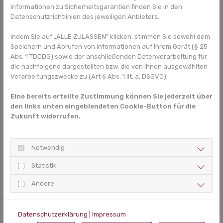
Wachstum genutzt werden kann. Ziel der kieferorthopädischen
Informationen zu Sicherheitsgarantien finden Sie in den
Therapie ist es, die Entwicklung des Oberkiefers anzuregen bzw.
Datenschutzrichtlinien des jeweiligen Anbieters.
die des Unterkiefers zu hemmen und insgesamt eine normale
Zahn- und Kieferstellung herbeizuführen.
Indem Sie auf „ALLE ZULASSEN" klicken, stimmen Sie sowohl dem
Speichern und Abrufen von Informationen auf Ihrem Gerät (§ 25
In der Behandlung werden herausnehmbare Zahnspangen,
Abs. 1 TDDDG) sowie der anschließenden Datenverarbeitung für
sogenannte
FKO-Geräte
und aktive Platten, eingesetzt. Soll sich
die nachfolgend dargestellten bzw. die von Ihnen ausgewählten
der Oberkiefer verbreitern, kommt ein Gerät zur
Verarbeitungszwecke zu (Art 6 Abs. 1 lit. a. DSGVO).
Gaumennahterweiterung
infrage. Darüber hinaus bestehen
Eine bereits erteilte Zustimmung können Sie jederzeit über
weitere Behandlungsmöglichkeiten in der Nutzung einer
den links unten eingeblendeten Cookie-Button für die
Außenspange, einer sogenannten Delaire-Maske, durch die das
Zukunft widerrufen.
Wachstum des Oberkiefers gefördert werden soll. Nach einer
entsprechenden Vorbehandlung, können die verbleibenden
Zahnfehlstellungen mit Alignern oder Brackets behandelt
Notwendig
werden.
Statistik
Bei Erwachsenen reicht eine Behandlung mittels Zahnspange
dann nicht aus, wenn der Unterbiss durch die Stellung des
Andere
Kiefers und nicht allein der Zähne bedingt ist. Für diese
Patienten ist eine
Operation
, verbunden mit einer
kieferorthopädischen Therapie, in der Regel die einzige
Datenschutzerklärung
|
Impressum