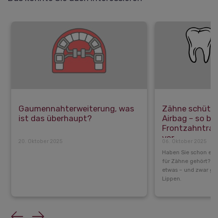
Gaumennahterweiterung, was
Zähne schütze
ist das überhaupt?
Airbag – so be
Frontzahntrau
vor
20. Oktober 2025
06. Oktober 2025
Haben Sie schon ein
für Zähne gehört? Ta
etwas – und zwar gan
Lippen.
Previous
Next