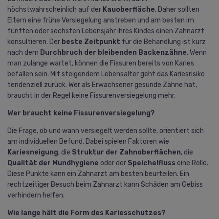
höchstwahrscheinlich auf der
Kauoberfläche
. Daher sollten
Eltern eine frühe Versiegelung anstreben und am besten im
fünften oder sechsten Lebensjahr ihres Kindes einen Zahnarzt
konsultieren. Der
beste Zeitpunkt
für die Behandlung ist kurz
nach dem
Durchbruch der bleibenden Backenzähne
. Wenn
man zulange wartet, können die Fissuren bereits von Karies
befallen sein. Mit steigendem Lebensalter geht das Kariesrisiko
tendenziell zurück. Wer als Erwachsener gesunde Zähne hat,
braucht in der Regel keine Fissurenversiegelung mehr.
Wer braucht keine Fissurenversiegelung?
Die Frage, ob und wann versiegelt werden sollte, orientiert sich
am individuellen Befund. Dabei spielen Faktoren wie
Kariesneigung
, die
Struktur der Zahnoberflächen
, die
Qualität der Mundhygiene
oder der
Speichelfluss
eine Rolle.
Diese Punkte kann ein Zahnarzt am besten beurteilen. Ein
rechtzeitiger Besuch beim Zahnarzt kann Schäden am Gebiss
verhindern helfen.
Wie lange hält die Form des Kariesschutzes?