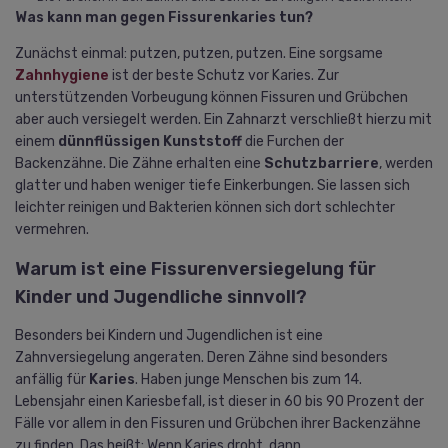
Was kann man gegen Fissurenkaries tun?
Zunächst einmal: putzen, putzen, putzen. Eine sorgsame
Zahnhygiene
ist der beste Schutz vor Karies. Zur
unterstützenden Vorbeugung können Fissuren und Grübchen
aber auch versiegelt werden. Ein Zahnarzt verschließt hierzu mit
einem
dünnflüssigen Kunststoff
die Furchen der
Backenzähne. Die Zähne erhalten eine
Schutzbarriere
, werden
glatter und haben weniger tiefe Einkerbungen. Sie lassen sich
leichter reinigen und Bakterien können sich dort schlechter
vermehren.
Warum ist eine Fissurenversiegelung für
Kinder und Jugendliche sinnvoll?
Besonders bei Kindern und Jugendlichen ist eine
Zahnversiegelung angeraten. Deren Zähne sind besonders
anfällig für
Karies
. Haben junge Menschen bis zum 14.
Lebensjahr einen Kariesbefall, ist dieser in 60 bis 90 Prozent der
Fälle vor allem in den Fissuren und Grübchen ihrer Backenzähne
zu finden. Das heißt: Wenn Karies droht, dann