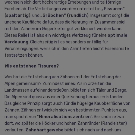
wechseln sich dort höckerartige Erhebungen und talförmige
Furchen ab. Die Vertiefungen werden unterteilt in
„Fissuren“
(spaltartig)
, und
„Grübchen“ (rundlich)
. Insgesamt sorgt die
unebene Kaufläche dafür, dass die Nahrung im Zusammenspiel
mit den Zähnen im Gegenkiefer gut zerkleinert werden kann.
Dieses Relief ist also ein wichtiges Werkzeug für eine
optimale
Verdauung
. Gleichzeitig ist es besonders anfällig für
Verunreinigungen, weil sich in den Zahntiefen leicht Essensreste
festsetzen können.
Wie entstehen Fissuren?
Was hat die Entstehung von Zähnen mit der Entstehung der
Alpen gemeinsam? Zumindest eines: Als in Urzeiten die
Landmassen aufeinanderstießen, bildeten sich Täler und Berge.
Die Alpen sind quasi aus einer Quetschung heraus entstanden.
Das gleiche Prinzip sorgt auch für die hügelige Kauoberfläche von
Zähnen. Zähnen entwickeln sich von bestimmten Punkten aus,
man spricht von “
Mineralisationszentren
”. Sie sind in etwa
dort, wo später die Höcker und hohen Zahnränder (Randleisten)
verlaufen.
Zahnhartgewebe
bildet sich nach und nach um