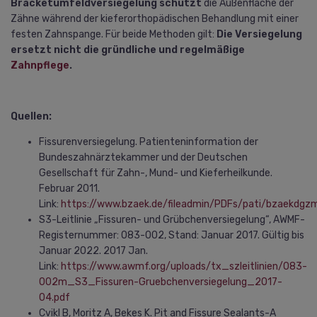
Bracketumfeldversiegelung schützt
die Außenfläche der
Zähne während der kieferorthopädischen Behandlung mit einer
festen Zahnspange. Für beide Methoden gilt:
Die Versiegelung
ersetzt nicht die gründliche und regelmäßige
Zahnpflege
.
Quellen:
Fissurenversiegelung. Patienteninformation der
Bundeszahnärztekammer und der Deutschen
Gesellschaft für Zahn-, Mund- und Kieferheilkunde.
Februar 2011.
Link:
https://www.bzaek.de/fileadmin/PDFs/pati/bzaekdgz
S3-Leitlinie „Fissuren- und Grübchenversiegelung“, AWMF-
Registernummer: 083-002, Stand: Januar 2017. Gültig bis
Januar 2022. 2017 Jan.
Link:
https://www.awmf.org/uploads/tx_szleitlinien/083-
002m_S3_Fissuren-Gruebchenversiegelung_2017-
04.pdf
Cvikl B, Moritz A, Bekes K. Pit and Fissure Sealants-A