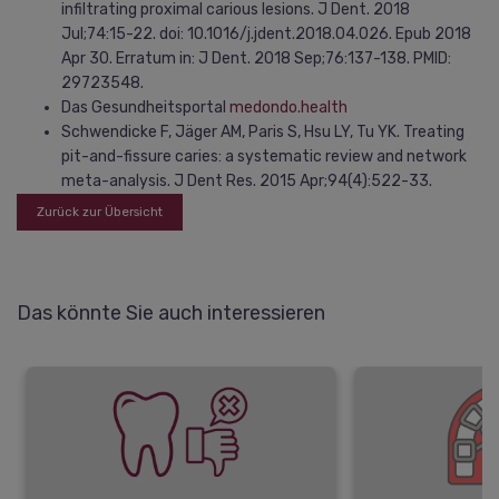
infiltrating proximal carious lesions. J Dent. 2018
Jul;74:15-22. doi: 10.1016/j.jdent.2018.04.026. Epub 2018
Apr 30. Erratum in: J Dent. 2018 Sep;76:137-138. PMID:
29723548.
Das Gesundheitsportal
medondo.health
Schwendicke F, Jäger AM, Paris S, Hsu LY, Tu YK. Treating
pit-and-fissure caries: a systematic review and network
meta-analysis. J Dent Res. 2015 Apr;94(4):522-33.
Zurück zur Übersicht
Das könnte Sie auch interessieren