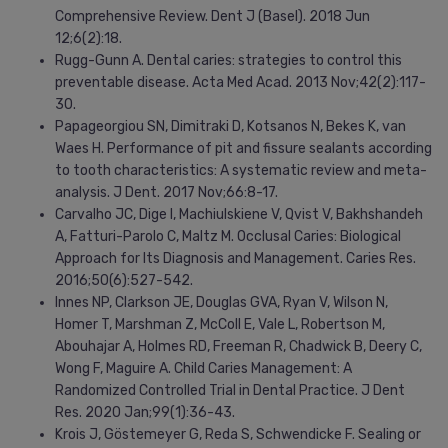
Comprehensive Review. Dent J (Basel). 2018 Jun
12;6(2):18.
Rugg-Gunn A. Dental caries: strategies to control this
preventable disease. Acta Med Acad. 2013 Nov;42(2):117-
30.
Papageorgiou SN, Dimitraki D, Kotsanos N, Bekes K, van
Waes H. Performance of pit and fissure sealants according
to tooth characteristics: A systematic review and meta-
analysis. J Dent. 2017 Nov;66:8-17.
Carvalho JC, Dige I, Machiulskiene V, Qvist V, Bakhshandeh
A, Fatturi-Parolo C, Maltz M. Occlusal Caries: Biological
Approach for Its Diagnosis and Management. Caries Res.
2016;50(6):527-542.
Innes NP, Clarkson JE, Douglas GVA, Ryan V, Wilson N,
Homer T, Marshman Z, McColl E, Vale L, Robertson M,
Abouhajar A, Holmes RD, Freeman R, Chadwick B, Deery C,
Wong F, Maguire A. Child Caries Management: A
Randomized Controlled Trial in Dental Practice. J Dent
Res. 2020 Jan;99(1):36-43.
Krois J, Göstemeyer G, Reda S, Schwendicke F. Sealing or