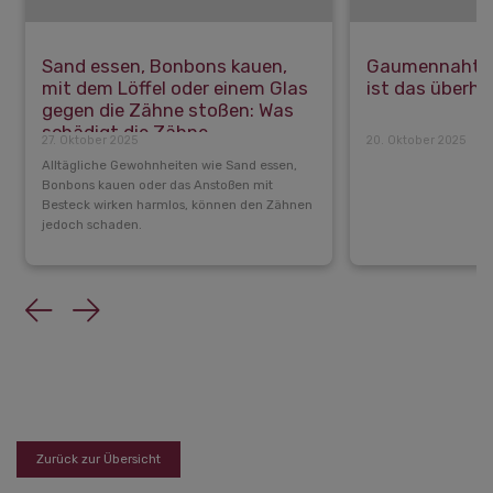
Sand essen, Bonbons kauen,
Gaumennahter
mit dem Löffel oder einem Glas
ist das überh
gegen die Zähne stoßen: Was
schädigt die Zähne
27. Oktober 2025
20. Oktober 2025
Alltägliche Gewohnheiten wie Sand essen,
Bonbons kauen oder das Anstoßen mit
Besteck wirken harmlos, können den Zähnen
jedoch schaden.
Previous
Next
Zurück zur Übersicht