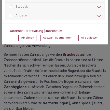
Statistik
Eine Glattflächenversiegelung kann zusätzlich vor Karies schützen I
Andere
Quelle: pexels
Was ist eine Glattflächenversiegelung?
Datenschutzerklärung
|
Impressum
Diese Methode, auch „
Bracketumfeldversiegelung
“ genannt,
Ablehnen
Auswahl übernehmen
Alle zulassen
kommt in der
Kieferorthopädie
bei Trägern von
festsitzenden
Zahnspangen
zur Anwendung.
Bei einer festen Zahnspange werden
Brackets
auf die
Zahnoberfläche geklebt. Um die Brackets herum sind oft kleine
Nischen die sich schwer reinigen lassen. Durch die Brackets
verläuft der Draht (kieferorthopädische Bogen), der die Brackets
miteinander verbindet. Erst durch den Draht bewegen sich die
Zähne in die gewünschte Position. Die Bögen erschweren die
Zahnhygiene
zusätzlich. Zwischen Bogen und Zahnfleischrand
sowie in den Zahnzwischenräumen können sich Beläge
ansammeln. Zudem können sich um die Brackets herum Zähne
demineralisieren, was zu
Verfärbungen
(„White spots“) führt,
die sichtbar bleiben.