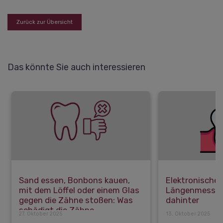
Zurück zur Übersicht
Das könnte Sie auch interessieren
Sand essen, Bonbons kauen,
Elektronische 
mit dem Löffel oder einem Glas
Längenmessun
gegen die Zähne stoßen: Was
dahinter
schädigt die Zähne
27. Oktober 2025
13. Oktober 2025