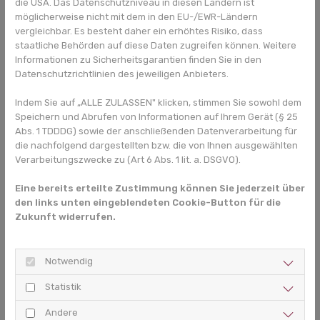
Kombination mit einer Kariesinfiltration, um die Zahnsubstanz
die USA. Das Datenschutzniveau in diesen Ländern ist
wieder herzustellen. Dabei wird der Zahnschmelz mit einem
möglicherweise nicht mit dem in den EU-/EWR-Ländern
vergleichbar. Es besteht daher ein erhöhtes Risiko, dass
säurehaltigen Gel geöffnet und ein Kunststoff in die Hohlräume
staatliche Behörden auf diese Daten zugreifen können. Weitere
eingebracht, damit die Zahnsubstanz wieder geschlossen ist.
Informationen zu Sicherheitsgarantien finden Sie in den
Der Zahnschmelz wird dann versiegelt.
Datenschutzrichtlinien des jeweiligen Anbieters.
Kompositfüllung
Indem Sie auf „ALLE ZULASSEN" klicken, stimmen Sie sowohl dem
Speichern und Abrufen von Informationen auf Ihrem Gerät (§ 25
Wenn der Zahnschmelz stark beschädigt ist, müssen die Löcher
Abs. 1 TDDDG) sowie der anschließenden Datenverarbeitung für
mit einer Kompositfüllung aufgefüllt werden. Die Zähne werden
die nachfolgend dargestellten bzw. die von Ihnen ausgewählten
mit der Füllung in der Zahnfarbe rekonstruiert.
Verarbeitungszwecke zu (Art 6 Abs. 1 lit. a. DSGVO).
Veneers
Eine bereits erteilte Zustimmung können Sie jederzeit über
Dünne Keramik- oder Kunststoffschalen -
Veneers
- können auf
den links unten eingeblendeten Cookie-Button für die
Zukunft widerrufen.
die Zähne aufgebracht werden, um die Flecken auf den Zähnen
unsichtbar zu machen. Sie werden auf den jeweiligen Patienten
oder der Patientin angepasst und mit einem speziellen Kleber an
Notwendig
die Zähne geklebt.
Statistik
Andere
Quellen: