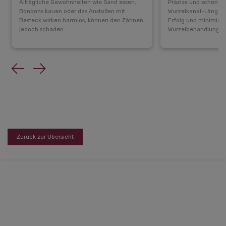
Alltägliche Gewohnheiten wie Sand essen,
Präzise und schonend
Bonbons kauen oder das Anstoßen mit
Wurzelkanal-Längen
Besteck wirken harmlos, können den Zähnen
Erfolg und minimiert 
jedoch schaden.
Wurzelbehandlungen
Previous
Next
Zurück zur Übersicht
Zahnschlösschen
Gartenstraße 1 (Eingang über Bahnhofstr. 14)